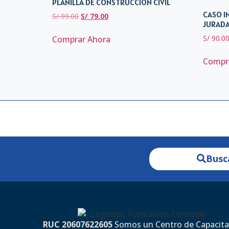
PLANILLA DE CONSTRUCCIÓN CIVIL
CASO I
S/
99.00
S/
79.00
JURADA
S/
90.0
Comprar Ahora
Compr
Busc
RUC 20607622605
Somos un Centro de Capacita