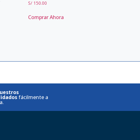
O
S/
150.00
Comprar Ahora
uestros
lidados
fácilmente a
a.