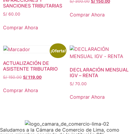
El
El
S/
300.00
S/
150.00
SANCIONES TRIBUTARIAS
precio
precio
original
actual
Comprar Ahora
S/
60.00
era:
es:
S/ 300.00.
S/ 150.00.
Comprar Ahora
¡Oferta!
ACTUALIZACIÓN DE
ASISTENTE TRIBUTARIO
DECLARACIÓN MENSUAL
IGV – RENTA
El
El
S/
150.00
S/
119.00
precio
precio
S/
70.00
original
actual
Comprar Ahora
era:
es:
Comprar Ahora
S/ 150.00.
S/ 119.00.
Saludamos a la Cámara de Comercio de Lima, como