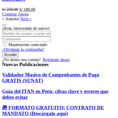
El
El
S/
250.00
S/
180.00
precio
precio
Comprar Ahora
original
actual
« Anterior
Next »
era:
es:
S/ 250.00.
S/ 180.00.
¡Hola, bienvenido de nuevo!
Mantenerme conectado
¿Olvidaste la contraseña?
Acceder
¿No tienes una cuenta?
Regístrate ahora
Nuevas Publicaciones
Validador Masivo de Comprobantes de Pago
GRATIS (SUNAT)
Guía del ITAN en Perú: cifras clave y errores que
debes evitar
🎁 FORMATO GRATUITO: CONTRATO DE
MANDATO (Descárgalo aquí)