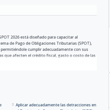
 SPOT 2026 está diseñado para capacitar al
istema de Pago de Obligaciones Tributarias (SPOT),
, permitiéndole cumplir adecuadamente con sus
as que afecten el crédito fiscal, gasto o costo de las
arrollará competencias prácticas para comprender la
 y momentos para efectuar los depósitos, las
l correcto registro de las operaciones mediante el
etracciones y el uso del crédito fiscal, así como los
e
Aplicar adecuadamente las detracciones en
eimputación de pagos y extornos de montos