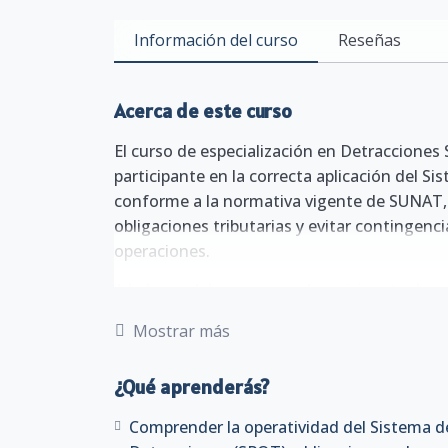
Información del curso
Reseñas
Acerca de este curso
El curso de especialización en Detracciones
participante en la correcta aplicación del S
conforme a la normativa vigente de SUNAT
obligaciones tributarias y evitar contingenci
operaciones.
A lo largo del programa, el participante des
operatividad de las detracciones, los plazos
Mostrar más
obligaciones de los sujetos involucrados y e
Registro de Compras Electrónico (SIRE).
¿Qué aprenderás?
Asimismo, se analizará la relación entre las d
Comprender la operatividad del Sistema d
procedimientos de liberación de fondos, r