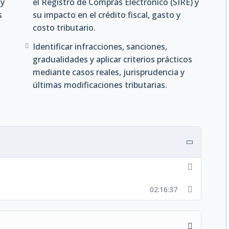
 y
el Registro de Compras Electrónico (SIRE) y
s
su impacto en el crédito fiscal, gasto y
costo tributario.
Identificar infracciones, sanciones,
gradualidades y aplicar criterios prácticos
CIALIZADO
mediante casos reales, jurisprudencia y
ADO
últimas modificaciones tributarias.
 consultor empresarial con especialización en
aria y sectorial. Contador público a nombre de la
enta con más de una década de experiencia en el
lizaciones de la SUNAT y gestionando procesos de
l Comité de Tributación del Colegio de Contadores
como consultor en temas fiscales. Es egresado en
a por la Universidad Nacional de Trujillo, con
AN. Asimismo, ejerce como docente y capacitador
02:16:37