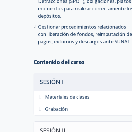
Detracciones (SPOT), obligaciones, plazos
ingresados como recaudación.
momentos para realizar correctamente lo
Descargar Brochure
depósitos.
Gestionar procedimientos relacionados
con liberación de fondos, reimputación de
DOCENTE ESPE
pagos, extornos y descargos ante SUNAT.
CPC RHOLAND ALVAR
Contador tributario y
Contenido del curso
normas NIIF, legislación laboral, tribut
Universidad Privada Antenor Orrego, cu
ámbito agroindustrial, atendiendo fisca
SESIÓN I
determinación tributaria. Ha presidido e
Públicos de La Libertad y se desempeña 
Materiales de clases
la Maestría en Tributación y Auditorí
formación especializada en NIIF por ES
Grabación
en reconocidas instituciones del país.
SESIÓN II