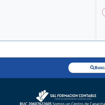
Busc
RUC 20607622605
Somos un Centro de Capacita