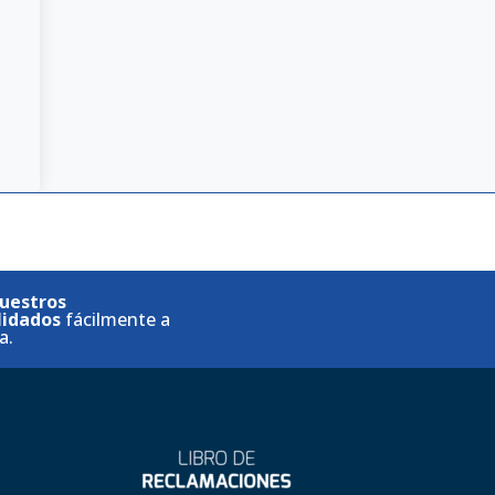
uestros
lidados
fácilmente a
a.