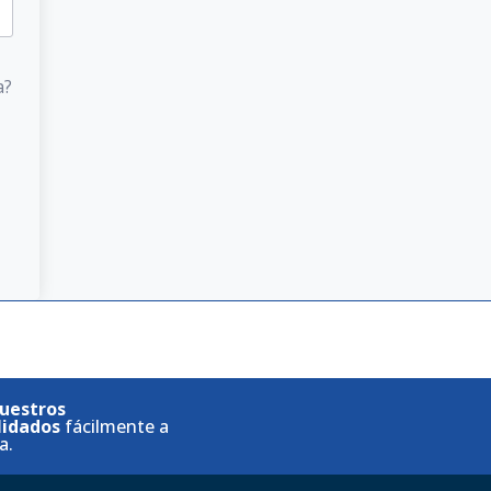
a?
uestros
lidados
fácilmente a
a.