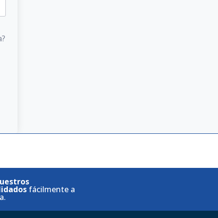
a?
uestros
lidados
fácilmente a
a.