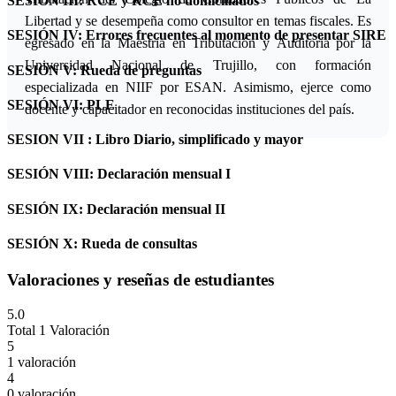
SESION III: RCE y RCE no domiciliados
Libertad y se desempeña como consultor en temas fiscales. Es
SESIÓN IV: Errores frecuentes al momento de presentar SIRE
egresado en la Maestría en Tributación y Auditoría por la
Universidad Nacional de Trujillo, con formación
SESIÓN V: Rueda de preguntas
especializada en NIIF por ESAN. Asimismo, ejerce como
SESIÓN VI: PLE
docente y capacitador en reconocidas instituciones del país.
SESION VII : Libro Diario, simplificado y mayor
SESIÓN VIII: Declaración mensual I
SESIÓN IX: Declaración mensual II
SESIÓN X: Rueda de consultas
Valoraciones y reseñas de estudiantes
5.0
Total 1 Valoración
5
1 valoración
4
0 valoración