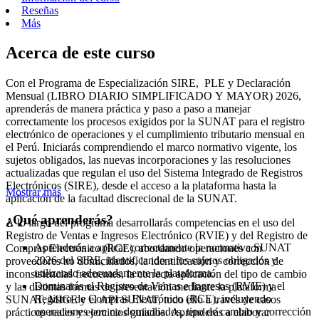
Reseñas
Más
Acerca de este curso
Con el Programa de Especialización SIRE, PLE y Declaración
Mensual (LIBRO DIARIO SIMPLIFICADO Y MAYOR) 2026,
aprenderás de manera práctica y paso a paso a manejar
correctamente los procesos exigidos por la SUNAT para el registro
electrónico de operaciones y el cumplimiento tributario mensual en
el Perú. Iniciarás comprendiendo el marco normativo vigente, los
sujetos obligados, las nuevas incorporaciones y las resoluciones
actualizadas que regulan el uso del Sistema Integrado de Registros
Electrónicos (SIRE), desde el acceso a la plataforma hasta la
Mostrar más
aplicación de la facultad discrecional de la SUNAT.
¿Qué aprenderás?
A lo largo del programa desarrollarás competencias en el uso del
Registro de Ventas e Ingresos Electrónico (RVIE) y del Registro de
Aprenderás a aplicar correctamente la normativa SUNAT
Compras Electrónico (RCE), abordando operaciones con
2026 del SIRE, identificando a los sujetos obligados y
proveedores no domiciliados, la identificación y corrección de
utilizando adecuadamente la plataforma.
inconsistencias frecuentes, la correcta aplicación del tipo de cambio
Dominarás el Registro de Ventas e Ingresos (RVIE) y el
y las distintas formas de presentación mediante la plataforma
Registro de Compras Electrónico (RCE), incluyendo
SUNAT, MIGE y el API SUNAT, todo ello a través de casos
operaciones con no domiciliados, tipo de cambio y corrección
prácticos reales y ejercicios guiados. Aprenderás a elaborar