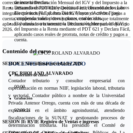
de inconsistencias.
correctamente la Declaración Mensual del IGV y del Impuesto a la
Desarrollarás habilidades prácticas en el llevado de los Libros
Renta utilizando el PDT 621 y Declara Fácil, desarrollando casos
Electrónicos PLE (Libro Diario, Mayor y Activos Fijos),
integrales que incluyen prorrata del IGV, notas de crédito, pagos a
cumpliendo validaciones y plazos establecidos.
cuenta, compensaciones y devoluciones, con un enfoque totalmente
Elaborarás correctamente la Declaración Mensual del IGV y
aplicado y alineado a la normativa tributaria vigente para el ejercicio
del Impuesto a la Renta mediante el PDT 621 y Declara Fácil,
2026.
aplicando casos reales de prorrata, notas de crédito y pagos a
cuenta.
Contenido del curso
DOCENTE ESPECIALIZADO
SESION I: Sire últimas novedades 2026
CPC RHOLAND ALVARADO
Materiales de clases
Contador tributario y consultor empresarial con
00:00
especialización en normas NIIF, legislación laboral, tributaria
y sectorial. Contador público a nombre de la Universidad
Grabación
Privada Antenor Orrego, cuenta con más de una década de
02:09:21
experiencia en el ámbito agroindustrial, atendiendo
fiscalizaciones de la SUNAT y gestionando procesos de
SESION II: RVIE Registro de Ventas e ingresos
determinación tributaria. Ha presidido el Comité de
Tributación del Colegio de Contadores Públicos de La