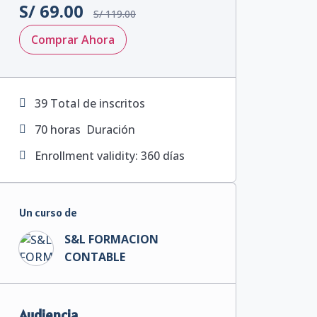
S/
69.00
S/
119.00
Comprar Ahora
39 TotaI de inscritos
70
horas
Duración
Enrollment validity: 360 días
Un curso de
S&L FORMACION
CONTABLE
Audiencia