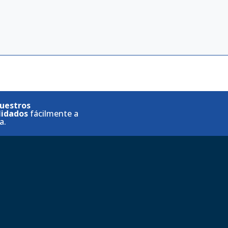
uestros
lidados
fácilmente a
a.