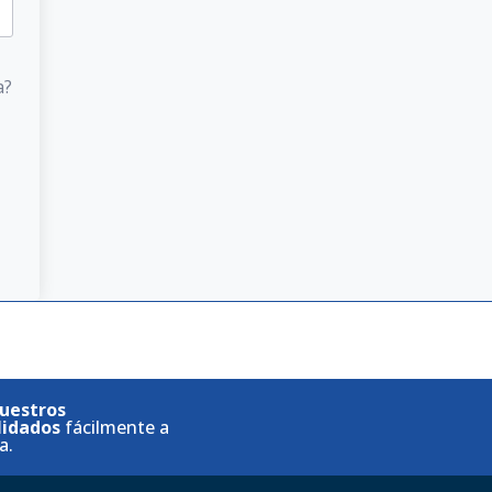
a?
uestros
lidados
fácilmente a
a.