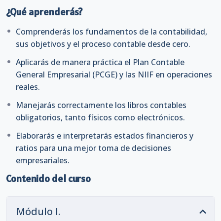
obligatorios en su versión física y electrónica.
¿Qué aprenderás?
Además, dominarás la elaboración y presentación de
Comprenderás los fundamentos de la contabilidad,
estados financieros, el análisis de ratios y la
sus objetivos y el proceso contable desde cero.
interpretación de resultados para una mejor toma de
decisiones empresariales. Revisarás también las
Aplicarás de manera práctica el Plan Contable
infracciones más frecuentes en el manejo de libros, las
General Empresarial (PCGE) y las NIIF en operaciones
sanciones aplicables y las últimas disposiciones
reales.
normativas en materia contable y tributaria.
Manejarás correctamente los libros contables
Ideal para estudiantes, contadores, asesores
obligatorios, tanto físicos como electrónicos.
tributarios, emprendedores y profesionales que buscan
Elaborarás e interpretarás estados financieros y
desarrollar o fortalecer sus conocimientos contables
ratios para una mejor toma de decisiones
desde cero y mantenerse actualizados frente a los
empresariales.
cambios normativos y tecnológicos.
Contenido del curso
Módulo I.