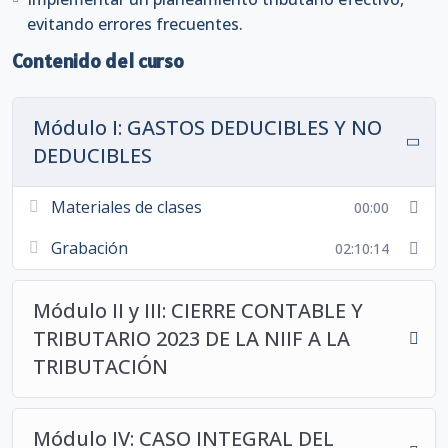
análisis normativo y un enfoque aplicado a la realidad
evitando errores frecuentes.
peruana que te permitirá enfrentar con seguridad
cualquier proceso de cierre y fiscalización.
Contenido del curso
Módulo I: GASTOS DEDUCIBLES Y NO
DEDUCIBLES
Materiales de clases
00:00
Grabación
02:10:14
Módulo II y III: CIERRE CONTABLE Y
TRIBUTARIO 2023 DE LA NIIF A LA
TRIBUTACIÓN
Módulo IV: CASO INTEGRAL DEL