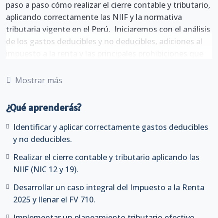
paso a paso cómo realizar el cierre contable y tributario,
aplicando correctamente las NIIF y la normativa
tributaria vigente en el Perú. Iniciaremos con el análisis
de los gastos deducibles y no deducibles, adiciones al
impuesto a la renta y las principales prohibiciones que
suelen generar contingencias tributarias Asimismo,
continuaremos con el cierre contable y tributario, desde
Mostrar más
la aplicación de la NIC 12 Impuesto a las Ganancias
hasta el impacto de la depreciación contable del activo
¿Qué aprenderás?
inmovilizado, beneficios a los empleados (NIC 19) y los
errores más frecuentes en los Estados Financieros.
Identificar y aplicar correctamente gastos deducibles
y no deducibles.
Desarrollaremos un caso integral del Impuesto a la
Realizar el cierre contable y tributario aplicando las
Renta anual, revisando la determinación del impuesto,
NIIF (NIC 12 y 19).
la DDJJ de personas jurídicas, los criterios clave para el
cierre, hojas de trabajo tributarias, asientos de cierre y
Desarrollar un caso integral del Impuesto a la Renta
el correcto llenado del Formulario Virtual 710
2025 y llenar el FV 710.
(simplificado y completo). Incluye casos prácticos,
Implementar un planeamiento tributario efectivo,