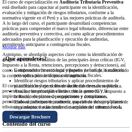
El curso de especialización en
Auditoría Tributaria Preventiva
está diseñado para capacitar al participante en la identificación,
evaluación y mitigación de riesgos tributarios, conforme a la
normativa vigente en el Perú y a las mejores prácticas de auditoría.
A lo largo del curso, el participante desarrollará competencias
prácticas para comprender el marco legal tributario, diferenciar entre
auditoría preventiva y correctiva, así como aplicar procedimientos
adecuados para la planificación y ejecución de auditorías,
permitiendo anticiparse a contingencias fiscales.
Mostrar más
Asimismo, se abordarán aspectos clave como la identificación de
¿Qué aprenderás?
riesgos tributarios, el análisis de las principales áreas críticas (IGV,
Impuesto a la Renta, retenciones, percepciones y detracciones), así
Comprender el marco legal tributario y el rol de la auditoría
como la elaboración de evidencia y papeles de trabajo, fortaleciendo
preventiva para anticipar contingencias fiscales.
la correcta aplicación de técnicas de auditoría.
Identificar riesgos tributarios y aplicar procedimientos de
El curso también incluye el desarrollo de informes de auditoría
planificación y ejecución de auditorías de manera práctica.
preventiva, la comunicación efectiva con la gerencia y la
Analizar las principales áreas críticas como IGV, Impuesto a
implementación de planes de seguimiento y compliance,
la Renta, retenciones, percepciones y detracciones.
permitiendo al participante promover una cultura de cumplimiento
Elaborar informes de auditoría, papeles de trabajo y planes de
tributario y adaptarse a las tendencias actuales del entorno fiscal.
seguimiento, fortaleciendo el cumplimiento tributario en la
empresa.
Descargar Brochure
Contenido del curso