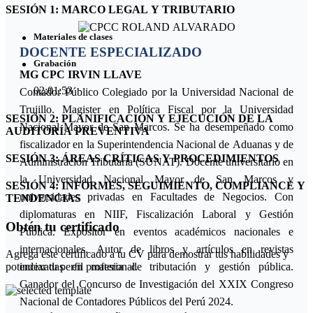
SESIÓN 1: MARCO LEGAL Y TRIBUTARIO
Materiales de clases
DOCENTE ESPECIALIZADO
Grabación
MG CPC
IRVIN LLAVE
02:01:53
Contador Público Colegiado por la Universidad Nacional de
Trujillo. Magister en Política Fiscal por la Universidad
SESIÓN 2: PLANIFICACIÓN Y EJECUCIÓN DE LA
Nacional Mayor de San Marcos. Se ha desempeñado como
AUDITORÍA PREVENTIVA
fiscalizador en la Superintendencia Nacional de Aduanas y de
SESIÓN 3: ÁREAS CRÍTICAS Y PROCEDIMIENTOS
Administración Tributaria (SUNAT). Docente universitario en
la Universidad Nacional Mayor de San Marcos y
SESIÓN 4: INFORMES, SEGUIMIENTO, COMPLIANCE Y
universidades privadas en Facultades de Negocios. Con
TENDENCIAS
diplomaturas en NIIF, Fiscalización Laboral y Gestión
Obtén tu certificado
Pública. Expositor en eventos académicos nacionales e
internacionales. Autor de libros y artículos en revistas
Agrega este certificado a tu CV para demostrar tus habilidades y
potenciar tu perfil profesional.
indexadas en materia de tributación y gestión pública.
Ganador del Concurso de Investigación del XXIX Congreso
Nacional de Contadores Públicos del Perú 2024.