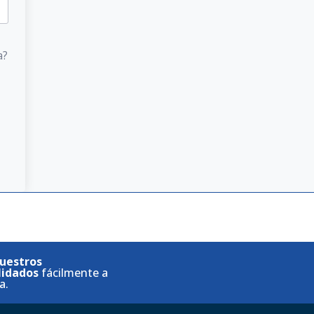
a?
uestros
lidados
fácilmente a
a.