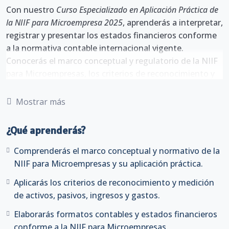
Con nuestro
Curso Especializado en Aplicación Práctica de
la NIIF para Microempresa 2025
, aprenderás a interpretar,
registrar y presentar los estados financieros conforme
a la normativa contable internacional vigente.
Conocerás el marco conceptual y regulatorio de la NIIF
para Microempresas, los criterios de reconocimiento y
medición de activos, pasivos, ingresos y gastos, así
como el proceso de contabilización y elaboración de los
Mostrar más
principales formatos financieros.
Desarrollarás casos prácticos integrales, aplicando la
¿Qué aprenderás?
metodología paso a paso desde el reconocimiento de
operaciones hasta la presentación de los estados
Comprenderás el marco conceptual y normativo de la
financieros finales.
NIIF para Microempresas y su aplicación práctica.
Ideal para contadores, asesores financieros, auditores y
Aplicarás los criterios de reconocimiento y medición
profesionales contables que deseen dominar la
de activos, pasivos, ingresos y gastos.
aplicación práctica de las NIIF adaptadas al entorno de
las microempresas peruanas.
Elaborarás formatos contables y estados financieros
conforme a la NIIF para Microempresas.