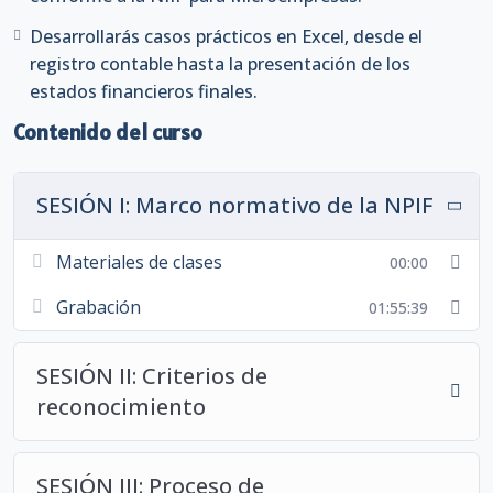
Desarrollarás casos prácticos en Excel, desde el
DOCENTE
registro contable hasta la presentación de los
ESPECIALIZADO
estados financieros finales.
MG CPC
IRVIN LLAVE
Contenido del curso
Contador Público Colegiado por la
Universidad Nacional de Trujillo.
SESIÓN I: Marco normativo de la NPIF
Magister en Política Fiscal por la
Universidad Nacional Mayor de
Materiales de clases
San Marcos. Se ha desempeñado
00:00
como fiscalizador en la
Grabación
01:55:39
Superintendencia Nacional de
Aduanas y de Administración
SESIÓN II: Criterios de
Tributaria (SUNAT). Docente
universitario en la Universidad
reconocimiento
Nacional Mayor de San Marcos y
universidades privadas en
SESIÓN III: Proceso de
Facultades de Negocios. Con