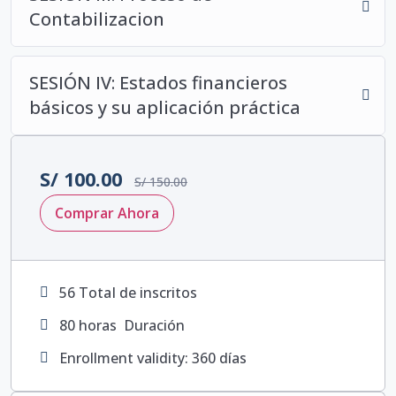
diplomaturas en NIIF, Fiscalización
Contabilizacion
Laboral y Gestión Pública.
Expositor en eventos académicos
SESIÓN IV: Estados financieros
nacionales e internacionales.
Autor de libros y artículos en
básicos y su aplicación práctica
revistas indexadas en materia de
tributación y gestión pública.
Ganador del Concurso de
S/
100.00
S/
150.00
Investigación del XXIX Congreso
Comprar Ahora
Nacional de Contadores Públicos
del Perú 2024.
56 TotaI de inscritos
80
horas
Duración
Enrollment validity: 360 días