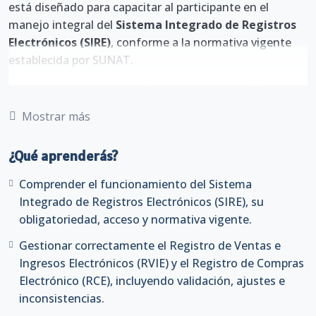
está diseñado para capacitar al participante en el
manejo integral del
Sistema Integrado de Registros
Electrónicos (SIRE)
, conforme a la normativa vigente
establecida por SUNAT.
A lo largo del curso, el participante desarrollará
competencias prácticas para la gestión del
Registro de
Mostrar más
Ventas e Ingresos Electrónicos (RVIE)
y el
Registro de
Compras Electrónico (RCE)
, comprendiendo los
¿Qué aprenderás?
procesos de generación, validación, reemplazo,
comparación y envío de información mediante las
Comprender el funcionamiento del Sistema
plataformas oficiales.
Integrado de Registros Electrónicos (SIRE), su
obligatoriedad, acceso y normativa vigente.
Asimismo, se abordarán los principales cambios
normativos, errores frecuentes, inconsistencias y
Gestionar correctamente el Registro de Ventas e
procedimientos de subsanación, permitiendo al
Ingresos Electrónicos (RVIE) y el Registro de Compras
participante cumplir correctamente con sus
Electrónico (RCE), incluyendo validación, ajustes e
obligaciones tributarias, evitar sanciones y optimizar
inconsistencias.
sus procesos contables electrónicos.