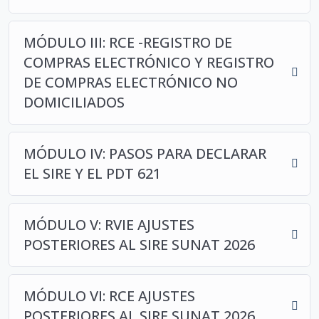
ámbito agroindustrial, atendiendo fiscalizaciones
de la SUNAT y gestionando procesos de
MÓDULO III: RCE -REGISTRO DE
determinación tributaria. Ha presidido el Comité
COMPRAS ELECTRÓNICO Y REGISTRO
de Tributación del Colegio de Contadores Públicos
DE COMPRAS ELECTRÓNICO NO
de La Libertad y se desempeña como consultor en
DOMICILIADOS
temas fiscales. Es egresado en la Maestría en
Tributación y Auditoría por la Universidad Nacional
de Trujillo, con formación especializada en NIIF
MÓDULO IV: PASOS PARA DECLARAR
por ESAN. Asimismo, ejerce como docente y
EL SIRE Y EL PDT 621
capacitador en reconocidas instituciones del país.
MÓDULO V: RVIE AJUSTES
POSTERIORES AL SIRE SUNAT 2026
MÓDULO VI: RCE AJUSTES
POSTERIORES AL SIRE SUNAT 2026