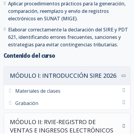
Aplicar procedimientos prácticos para la generación,
El programa incluye el desarrollo de casos prácticos,
comparación, reemplazo y envío de registros
simulaciones y la correcta elaboración de la declaración
electrónicos en SUNAT (MIGE).
mensual mediante el
SIRE y el PDT 621
, fortaleciendo
Elaborar correctamente la declaración del SIRE y PDT
así el conocimiento aplicado en situaciones reales.
621, identificando errores frecuentes, sanciones y
Descargar Brochure
estrategias para evitar contingencias tributarias.
Contenido del curso
DOCENTE
MÓDULO I: INTRODUCCIÓN SIRE 2026
ESPECIALIZADO
Materiales de clases
CPC RHOLAND ALVARADO
Grabación
Contador tributario y consultor empresarial con
especialización en normas NIIF, legislación laboral,
tributaria y sectorial. Contador público a nombre
MÓDULO II: RVIE-REGISTRO DE
de la Universidad Privada Antenor Orrego, cuenta
VENTAS E INGRESOS ELECTRÓNICOS
con más de una década de experiencia en el