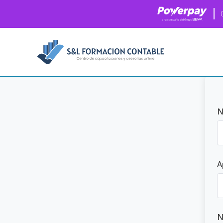
N
A
N