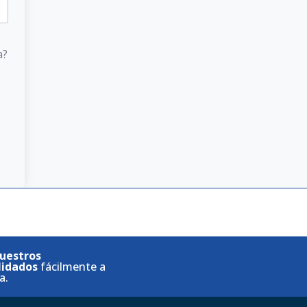
a?
uestros
lidados
fácilmente a
a.