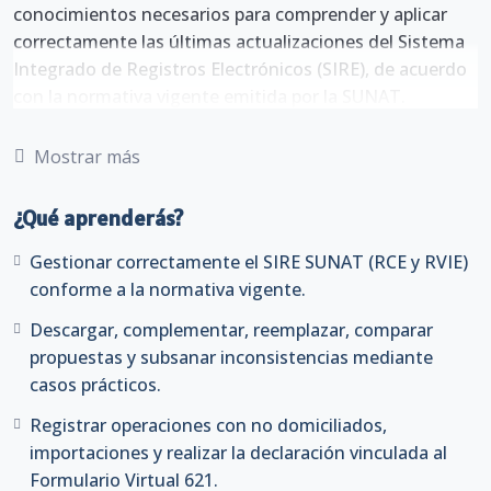
conocimientos necesarios para comprender y aplicar
correctamente las últimas actualizaciones del Sistema
Integrado de Registros Electrónicos (SIRE), de acuerdo
con la normativa vigente emitida por la SUNAT.
Durante las sesiones, el participante aprenderá a
Mostrar más
gestionar adecuadamente el Registro de Compras
Electrónico (RCE) y el Registro de Ventas e Ingresos
¿Qué aprenderás?
Electrónico (RVIE), realizando el proceso de descarga,
validación, complementación, reemplazo y comparación
Gestionar correctamente el SIRE SUNAT (RCE y RVIE)
de propuestas, así como la identificación y subsanación
conforme a la normativa vigente.
de inconsistencias mediante el desarrollo de casos
Descargar, complementar, reemplazar, comparar
prácticos reales.
propuestas y subsanar inconsistencias mediante
Asimismo, se abordará el tratamiento de las
casos prácticos.
operaciones con no domiciliados, registros de
Registrar operaciones con no domiciliados,
importación de bienes, declaración del IGV
importaciones y realizar la declaración vinculada al
correspondiente, declaración mensual mediante el
Formulario Virtual 621.
Formulario Virtual 621, ajustes posteriores en el RVIE,