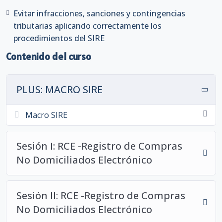
infracciones, sanciones, gradualidades y las principales
Evitar infracciones, sanciones y contingencias
contingencias derivadas del incumplimiento de las
tributarias aplicando correctamente los
obligaciones tributarias.
procedimientos del SIRE
Al finalizar el curso, el participante estará preparado
Contenido del curso
para administrar correctamente el SIRE SUNAT,
elaborar y validar los registros electrónicos, efectuar las
PLUS: MACRO SIRE
declaraciones relacionadas y aplicar los procedimientos
exigidos por la Administración Tributaria, reduciendo
Macro SIRE
errores y contingencias en el cumplimiento de sus
obligaciones tributarias.
Sesión I: RCE -Registro de Compras
Descargar Brochure
No Domiciliados Electrónico
Sesión II: RCE -Registro de Compras
DOCENTE
No Domiciliados Electrónico
ESPECIALIZADO